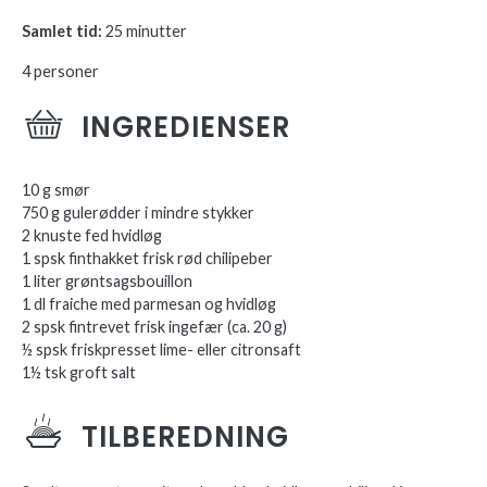
Samlet tid:
25 minutter
4 personer
INGREDIENSER
10 g smør
750 g gulerødder i mindre stykker
2 knuste fed hvidløg
1 spsk finthakket frisk rød chilipeber
1 liter grøntsagsbouillon
1 dl fraiche med parmesan og hvidløg
2 spsk fintrevet frisk ingefær (ca. 20 g)
½ spsk friskpresset lime- eller citronsaft
1½ tsk groft salt
TILBEREDNING