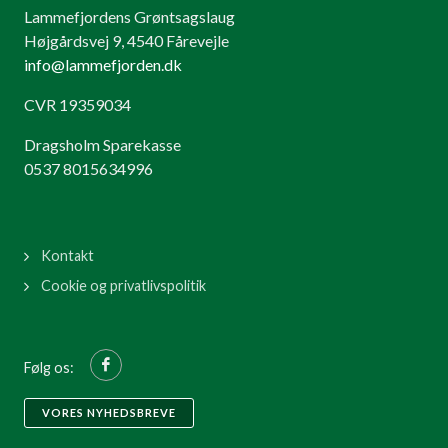
Lammefjordens Grøntsagslaug
Højgårdsvej 9, 4540 Fårevejle
info@lammefjorden.dk
CVR 19359034
Dragsholm Sparekasse
0537 8015634996
Kontakt
Cookie og privatlivspolitik
Følg os:
VORES NYHEDSBREVE